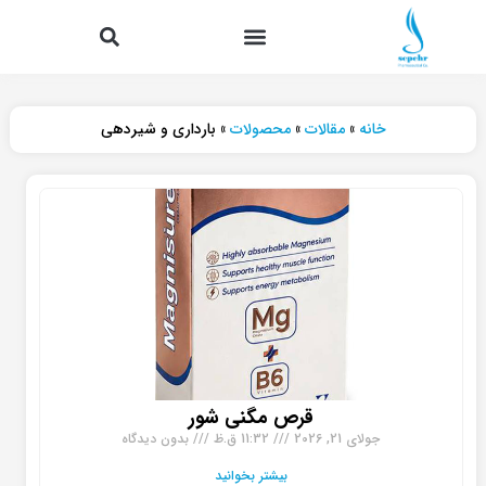
فتن
Search
Menu
ه
حتوا
خانه
»
مقالات
»
محصولات
»
بارداری و شیردهی
قرص مگنی شور
جولای 21, 2026
11:32 ق.ظ
بدون دیدگاه
بیشتر بخوانید