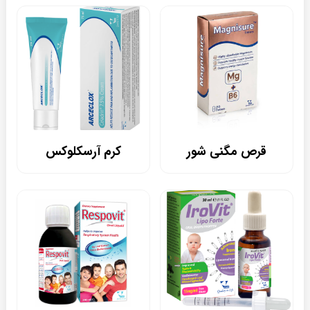
قرص مگنی شور
کرم آرسکلوکس