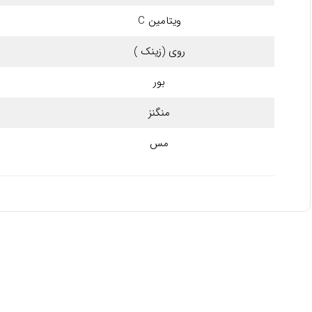
ویتامین C
روی (زینک )
بور
منگنز
مس