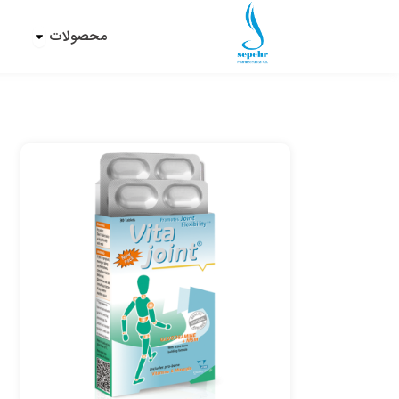
فتن
Open محصولات
ه
محصولات
د
حتوا